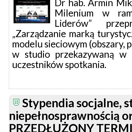
Dr hab. Armin Mik
Milenium w ram
Liderów” przep
„Zarządzanie marką turystyc
modelu sieciowym (obszary, pr
w studio przekazywaną w s
uczestników spotkania.
Stypendia socjalne, s
niepełnosprawnością or
PRZEDŁUŻONY TERMI