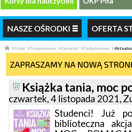
Kursy dla nauczycieli
OKP Piła
NASZE OŚRODKI
OFERTA 
Polski
Podyplomowe
Kandydat
Podyplomowe
Aktualno
Książka tania, moc 
czwartek, 4 listopada 2021, 
Studenci!
Już pod
biblioteczna ak