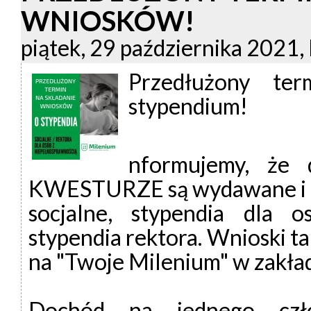
WNIOSKÓW!
piątek, 29 października 2021,
Przedłużony te
stypendium!
nformujemy, że 
KWESTURZE są wydawane i p
socjalne, stypendia dla 
stypendia rektora. Wnioski ta
na "Twoje Milenium" w zakład
Dochód na jednego czło