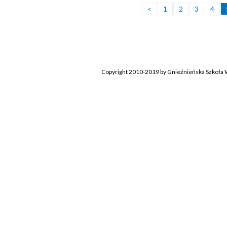
<
1
2
3
4
Copyright 2010-2019 by Gnieźnieńska Szkoła W