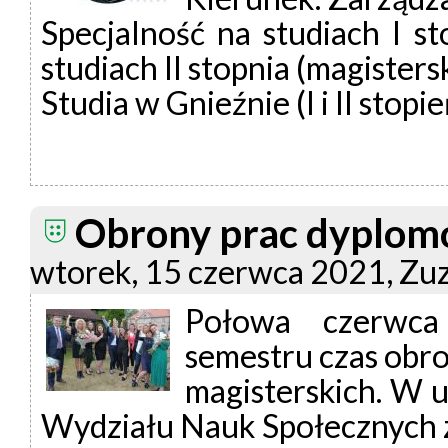
Specjalność na studiach I sto
studiach II stopnia (magisters
Studia w Gnieźnie (I i II stop
Obrony prac dyplo
wtorek, 15 czerwca 2021, Zu
Połowa czerwca
semestru czas obron
magisterskich. W u
Wydziału Nauk Społecznych z