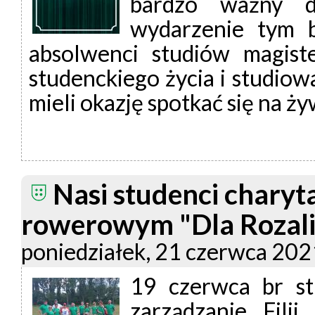
bardzo ważny d
wydarzenie tym b
absolwenci studiów magister
studenckiego życia i studiow
mieli okazję spotkać się na ż
Nasi studenci charyt
rowerowym "Dla Rozali
poniedziałek, 21 czerwca 20
19 czerwca br st
zarządzanie Fi