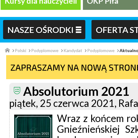
Kursy dla nauczycieli
OKP Piła
NASZE OŚRODKI
OFERTA 
Polski
Podyplomowe
Kandydat
Podyplomowe
Aktualno
Absolutorium 2021
piątek, 25 czerwca 2021, Raf
Wraz z końcem ro
Gnieźnieńskiej S