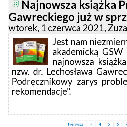
Najnowsza książka P
Gawreckiego już w spr
wtorek, 1 czerwca 2021, Zuz
Jest nam niezmier
akademicką GSW M
najnowsza książka
nzw. dr. Lechosława Gawrec
Podręcznikowy zarys probl
rekomendacje".
Pierwsza
<
4
5
6